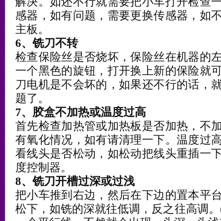
解决。如还不行就需要把小车打开检查
感器，如有问题，需要更换传感器，如
主板。
6、铣刀不转
检查保险丝是否烧坏，保险丝在机器的
一个黑色的旋钮，打开换上新的保险就
刀电机是不会坏的，如果还不行的话，
题了。
7、胶盒不加热或温度过高
首先检查加热管或加热板是否加热，不
有氧化情况，如有请清理一下。温度过
看线头是否松动，如松动把线头重插一
度控制器。
8、铣刀开槽过深或过浅
把小车推到右边，然后在下边的置本平
松下，如铣的深就往低调，反之往高调。