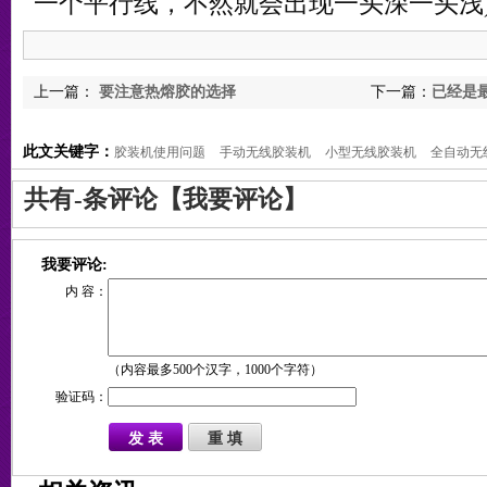
一个平行线，不然就会出现一头深一头浅
上一篇：
要注意热熔胶的选择
下一篇：
已经是
此文关键字：
胶装机使用问题
手动无线胶装机
小型无线胶装机
全自动无
共有
-
条评论
【我要评论】
我要评论:
内 容：
（内容最多500个汉字，1000个字符）
验证码：