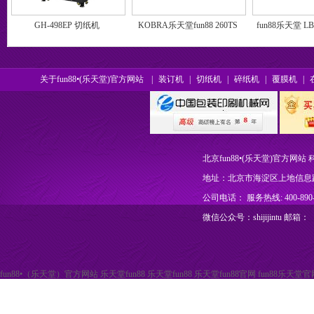
GH-498EP 切纸机
KOBRA乐天堂fun88 260TS
fun88乐天堂 LB
HS-6 CD专业碎纸机
面电动图
关于fun88•(乐天堂)官方网站
|
装订机
|
切纸机
|
碎纸机
|
覆膜机
|
北京fun88•(乐天堂)官方网站
地址：
北京市海淀区上地信息路
公司电话：
服务热线:
400-890
微信公众号：
shijijintu
邮箱：
fun88•（乐天堂）官方网站
乐天堂fun88
乐天堂fun88
乐天堂fun88官网
fun88乐天堂官