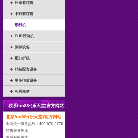
压条装订机
书钉装订机
锁线机
PUR胶装机
教学设备
配订折机
精装配套设备
更多印后设备
相关耗材
联系fun88•(乐天堂)官方网站
北京fun88•(乐天堂)官方网站
有限公司
全国统一服务热线：400-670-9778
销售服务热线：
售后服务热线：