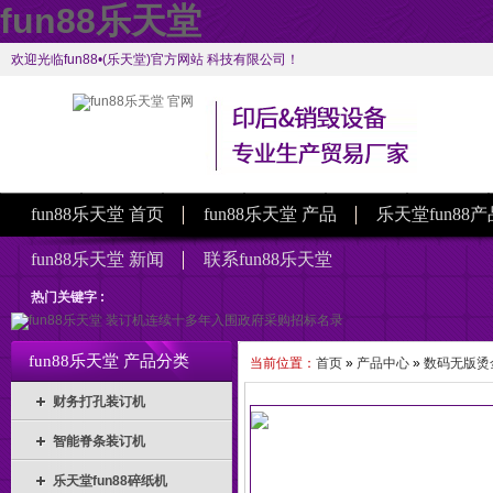
fun88乐天堂
欢迎光临fun88•(乐天堂)官方网站 科技有限公司！
fun88乐天堂 首页
fun88乐天堂 产品
乐天堂fun88产
fun88乐天堂 新闻
联系fun88乐天堂
热门关键字 :
fun88乐天堂 产品分类
当前位置：
首页
»
产品中心
»
数码无版烫
财务打孔装订机
智能脊条装订机
乐天堂fun88碎纸机