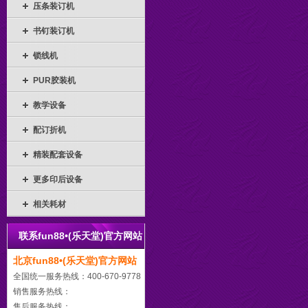
压条装订机
书钉装订机
锁线机
PUR胶装机
教学设备
配订折机
精装配套设备
更多印后设备
相关耗材
联系fun88•(乐天堂)官方网站
北京fun88•(乐天堂)官方网站
有限公司
全国统一服务热线：400-670-9778
销售服务热线：
售后服务热线：