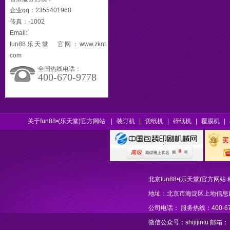
企业qq：2355401968
传真：-1002
Email:
fun88乐天堂 官网：www.zknt.
com
全国热线电话：
400-670-9778
关于fun88•(乐天堂)官方网站
|
装订机
|
切纸机
|
碎纸机
|
覆膜机
|
北京fun88•(乐天堂)官方网
地址：
北京市海淀区上地信息路
公司电话：
服务热线：
400-6
微信公众号：
shijijintu
邮箱：