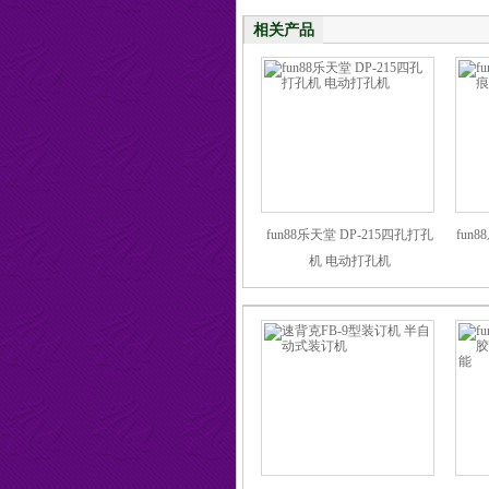
相关产品
fun88乐天堂 DP-215四孔打孔
fun
机 电动打孔机